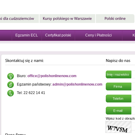
Egzamin ECL
Certyfikat polski
Ceny i Płatności
K
Imię i nazwisko
Biuro:
office@polishonlinenow.com
Egzamin państwowy:
admin@polishonlinenow.com
Firma
Tel: 22 622 14 41
Telefon
E-mail
Wpisz kod z obrazk