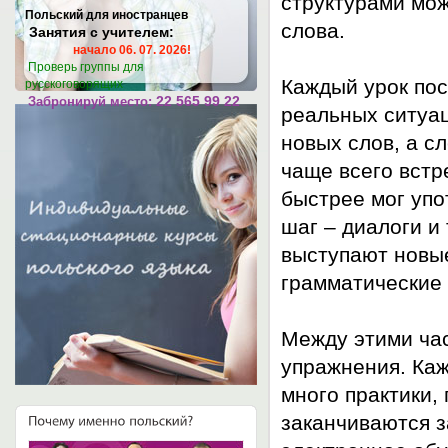
структурами мож
Польский для иностранцев
слова.
Занятия
с учителем
:
начало 06. 07. 2026
!
Проверь группы для
Каждый урок пос
русскоговорящих
22 565 99 22
Забронируй место:
реальных ситуа
новых слов, а с
чаще всего встр
быстрее мог упо
шаг – диалоги и 
выступают новы
грамматические 
Между этими ча
упражнения. Каж
много практики
заканчиваются з